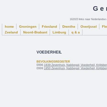
Ge
162023 links naar Nederlandse 
home
Groningen
Friesland
Drenthe
Overijssel
Fl
Zeeland
Noord-Brabant
Limburg
q & a
VOEDERHEIL
BEVOLKINGSREGISTER
0996
1839 Zevenhuis, Nabbegat, Voederheil, Krijtsbe
0999
1850 Zevenhuis, Nabbegat, Voederheil, Krijtsbe