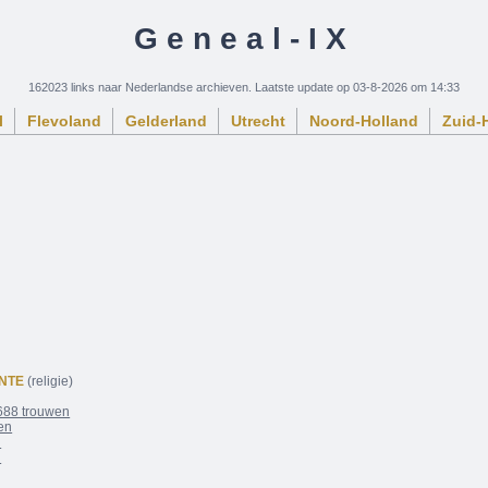
Geneal-IX
162023 links naar Nederlandse archieven. Laatste update op 03-8-2026 om 14:33
l
Flevoland
Gelderland
Utrecht
Noord-Holland
Zuid-
NTE
(religie)
688 trouwen
en
n
n