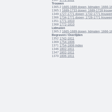
1367
1772-1811
Trouwen
1365.2
1665-1689 dopen, lidmaten; 1666-1
1365.1
1689-1733 dopen; 1689-1728 trouw
1349
1727-1771 dopen; 1732-1771 trouwe
1366
1734-1771 dopen; 1728-1771 trouwe
1351
1771-1810
1368
1772-1810
Lidmaten
1365.2
1665-1689 dopen, lidmaten; 1666-1
Begraven / Overlijden
1352
1742-1811
1369
1754-1806
1371
1754-1806 index
1346
1802-1811
1347
1802-1811
1370
1806-1811