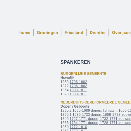
home
Groningen
Friesland
Drenthe
Overijsse
SPANKEREN
BURGERLIJKE GEMEENTE
Huwelijk
1353
1796-1802
1372
1796-1802
1354
1803-1811
1373
1803-1811
NEDERDUITS GEREFORMEERDE GEMEE
Dopen / Geboorte
1365.2
1665-1689 dopen, lidmaten; 1666-1
1365.1
1689-1733 dopen; 1689-1728 trouw
1349
1727-1771 dopen; 1732-1771 trouwe
1366
1734-1771 dopen; 1728-1771 trouwe
1350
1772-1810