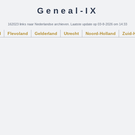
Geneal-IX
162023 links naar Nederlandse archieven. Laatste update op 03-8-2026 om 14:33
l
Flevoland
Gelderland
Utrecht
Noord-Holland
Zuid-