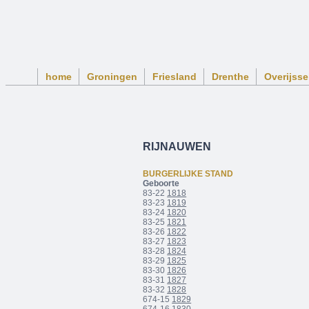
home
Groningen
Friesland
Drenthe
Overijsse
RIJNAUWEN
BURGERLIJKE STAND
Geboorte
83-22
1818
83-23
1819
83-24
1820
83-25
1821
83-26
1822
83-27
1823
83-28
1824
83-29
1825
83-30
1826
83-31
1827
83-32
1828
674-15
1829