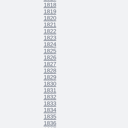
1818
1819
1820
1821
1822
1823
1824
1825
1826
1827
1828
1829
1830
1831
1832
1833
1834
1835
1836