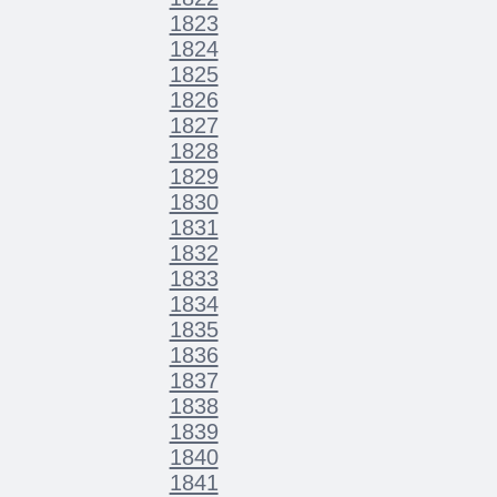
1823
1824
1825
1826
1827
1828
1829
1830
1831
1832
1833
1834
1835
1836
1837
1838
1839
1840
1841