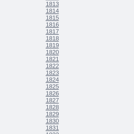
1813
1814
1815
1816
1817
1818
1819
1820
1821
1822
1823
1824
1825
1826
1827
1828
1829
1830
1831