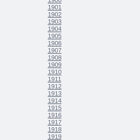
1901
1902
1903
1904
1905
1906
1907
1908
1909
1910
1911
1912
1913
1914
1915
1916
1917
1918
1919