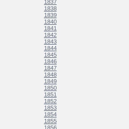
1837
1838
1839
1840
1841
1842
1843
1844
1845
1846
1847
1848
1849
1850
1851
1852
1853
1854
1855
1856