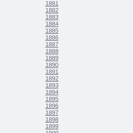
1881
1882
1883
1884
1885
1886
1887
1888
1889
1890
1891
1892
1893
1894
1895
1896
1897
1898
1899
1900