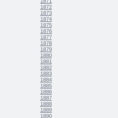
1871
1872
1873
1874
1875
1876
1877
1878
1879
1880
1881
1882
1883
1884
1885
1886
1887
1888
1889
1890