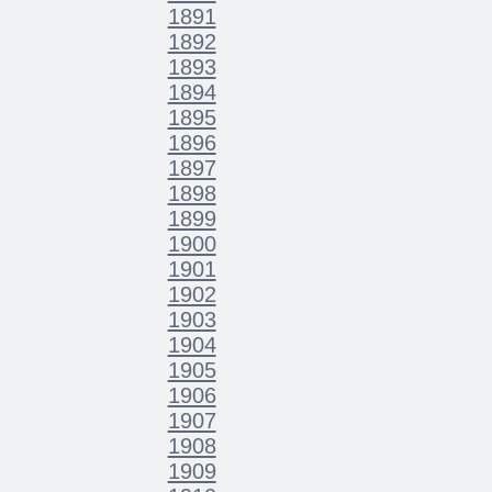
1891
1892
1893
1894
1895
1896
1897
1898
1899
1900
1901
1902
1903
1904
1905
1906
1907
1908
1909