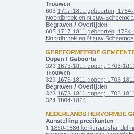
Trouwen
605
1717-1811 geboorten; 1784-1
Noordbroek en Nieuw-Scheemda
Begraven / Overlijden
605
1717-1811 geboorten; 1784-1
Noordbroek en Nieuw-Scheemda
GEREFORMEERDE GEMEENT
Dopen / Geboorte
323
1673-1811 dopen; 1706-1811
Trouwen
323
1673-1811 dopen; 1706-1811
Begraven / Overlijden
323
1673-1811 dopen; 1706-1811
324
1804-1824
NEDERLANDS HERVORMDE G
Aanstelling predikanten
1
1860-1886 kerkeraadshandelin