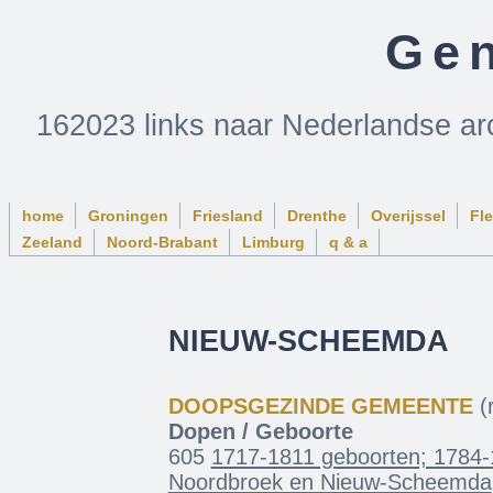
Gen
162023 links naar Nederlandse ar
home
Groningen
Friesland
Drenthe
Overijssel
Fl
Zeeland
Noord-Brabant
Limburg
q & a
NIEUW-SCHEEMDA
DOOPSGEZINDE GEMEENTE
(r
Dopen / Geboorte
605
1717-1811 geboorten; 1784-1
Noordbroek en Nieuw-Scheemda