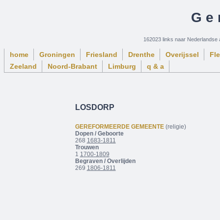
Ge
162023 links naar Nederlandse 
home
Groningen
Friesland
Drenthe
Overijssel
Fl
Zeeland
Noord-Brabant
Limburg
q & a
LOSDORP
GEREFORMEERDE GEMEENTE
(religie)
Dopen / Geboorte
268
1683-1811
Trouwen
1
1700-1809
Begraven / Overlijden
269
1806-1811