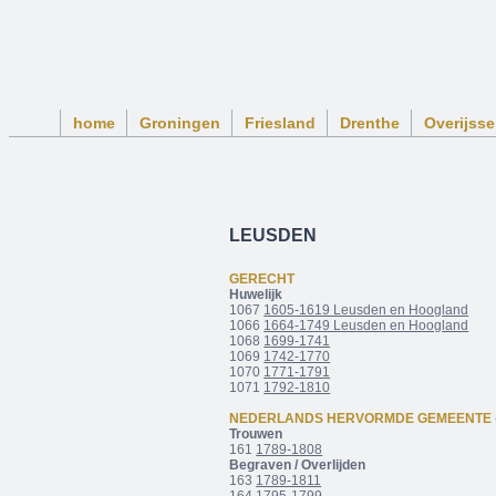
home
Groningen
Friesland
Drenthe
Overijsse
LEUSDEN
GERECHT
Huwelijk
1067
1605-1619 Leusden en Hoogland
1066
1664-1749 Leusden en Hoogland
1068
1699-1741
1069
1742-1770
1070
1771-1791
1071
1792-1810
NEDERLANDS HERVORMDE GEMEENTE
Trouwen
161
1789-1808
Begraven / Overlijden
163
1789-1811