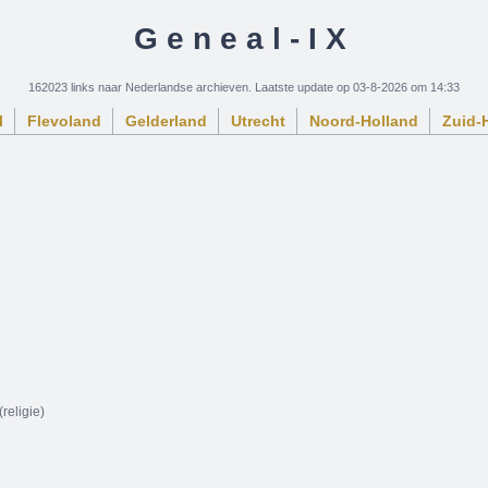
Geneal-IX
162023 links naar Nederlandse archieven. Laatste update op 03-8-2026 om 14:33
l
Flevoland
Gelderland
Utrecht
Noord-Holland
Zuid-
(religie)