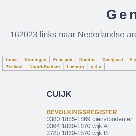
Gen
162023 links naar Nederlandse ar
home
Groningen
Friesland
Drenthe
Overijssel
Fl
Zeeland
Noord-Brabant
Limburg
q & a
CUIJK
BEVOLKINGSREGISTER
0380
1855-1869 dienstboden en
0364
1860-1870 wijk A
372b
1860-1870 wijk B