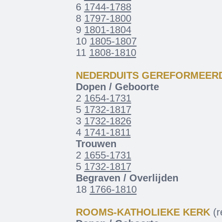
6
1744-1788
8
1797-1800
9
1801-1804
10
1805-1807
11
1808-1810
NEDERDUITS GEREFORMEER
Dopen / Geboorte
2
1654-1731
5
1732-1817
3
1732-1826
4
1741-1811
Trouwen
2
1655-1731
5
1732-1817
Begraven / Overlijden
18
1766-1810
ROOMS-KATHOLIEKE KERK
(re