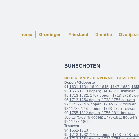
home
Groningen
Friesland
Drenthe
Overijsse
BUNSCHOTEN
NEDERLANDS HERVORMDE GEMEENTE
Dopen / Geboorte
91
1631-1634, 1640-1645, 1647, 1653, 165
93
1661-1713 dopen; 1661-1711 lidmaten
95
1713-1732, 1767 dopen; 1713-1718 tro
96
1713-1754 dopen; 1728-1755 trouwen
97*
1732-1769 dopen; 1732-1737 trouwen
98*
1732-1775 dopen; 1743-1755 trouwen
99
1755-1812 dopen; 1756-1811 trouwen
100
1775-1779 dopen; 1775-1811 trouwen
92*
1778-1809
Trouwen
94
1662-1713
95
1713-1732, 1767 dopen; 1713-1718 tro