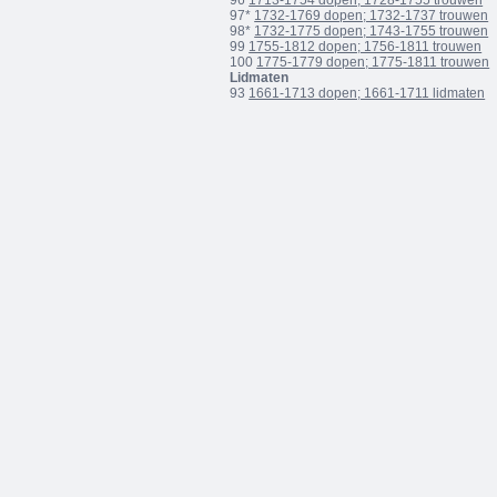
96
1713-1754 dopen; 1728-1755 trouwen
97*
1732-1769 dopen; 1732-1737 trouwen
98*
1732-1775 dopen; 1743-1755 trouwen
99
1755-1812 dopen; 1756-1811 trouwen
100
1775-1779 dopen; 1775-1811 trouwen
Lidmaten
93
1661-1713 dopen; 1661-1711 lidmaten