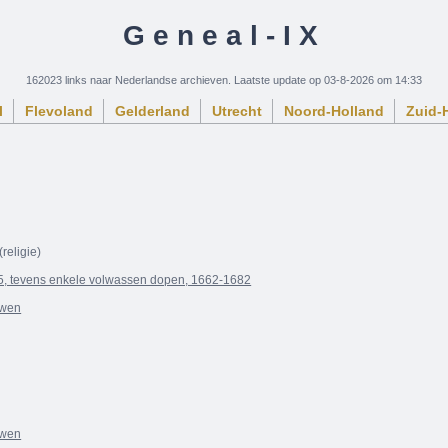
Geneal-IX
162023 links naar Nederlandse archieven. Laatste update op 03-8-2026 om 14:33
l
Flevoland
Gelderland
Utrecht
Noord-Holland
Zuid-
(religie)
5, tevens enkele volwassen dopen, 1662-1682
uwen
uwen