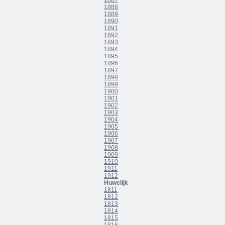
1887
1888
1889
1890
1891
1892
1893
1894
1895
1896
1897
1898
1899
1900
1901
1902
1903
1904
1905
1906
1907
1908
1909
1910
1911
1912
Huwelijk
1811
1812
1813
1814
1815