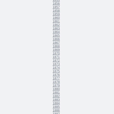
1855
1856
1857
1858
1859
1860
1861
1862
1863
1864
1865
1866
1867
1868
1869
1870
1871
1872
1873
1874
1875
1876
1877
1878
1879
1880
1881
1882
1883
1884
1885
1886